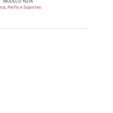
MODELO: N21A
eca
,
Perfis e Suportes