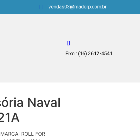
vendas03@maderp.com.br
Fixo : (16) 3612-4541
sória Naval
21A
MARCA: ROLL FOR