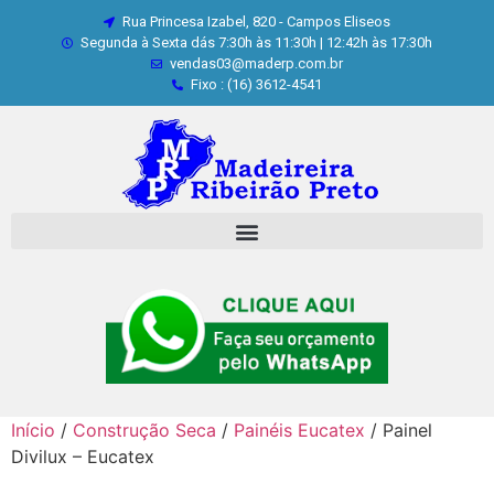
Rua Princesa Izabel, 820 - Campos Eliseos
Segunda à Sexta dás 7:30h às 11:30h | 12:42h às 17:30h
vendas03@maderp.com.br
Fixo : (16) 3612-4541
Início
/
Construção Seca
/
Painéis Eucatex
/ Painel
Divilux – Eucatex