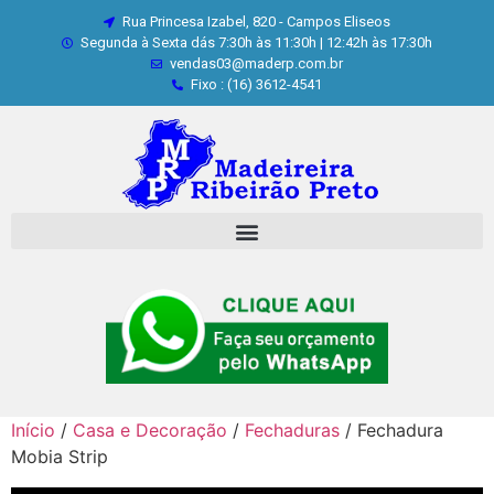
Rua Princesa Izabel, 820 - Campos Eliseos
Segunda à Sexta dás 7:30h às 11:30h | 12:42h às 17:30h
vendas03@maderp.com.br
Fixo : (16) 3612-4541
Início
/
Casa e Decoração
/
Fechaduras
/ Fechadura
Mobia Strip