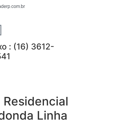
derp.com.br
xo : (16) 3612-
541
 Residencial
donda Linha