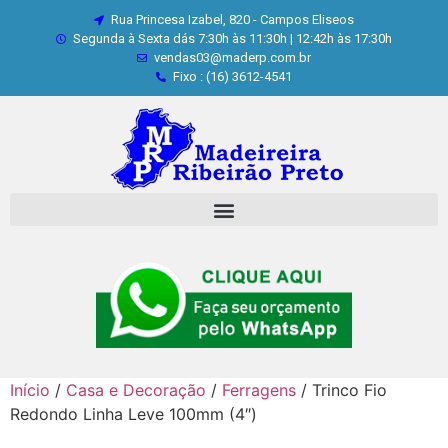
Rua Princesa Izabel, 820 - Campos Eliseos
Segunda à Sexta dás 7:30h às 11:30h | 12:42h às 17:30h
vendas03@maderp.com.br
Fixo : (16) 3612-4541
Início
/
Casa e Decoração
/
Ferragens
/ Trinco Fio
Redondo Linha Leve 100mm (4″)