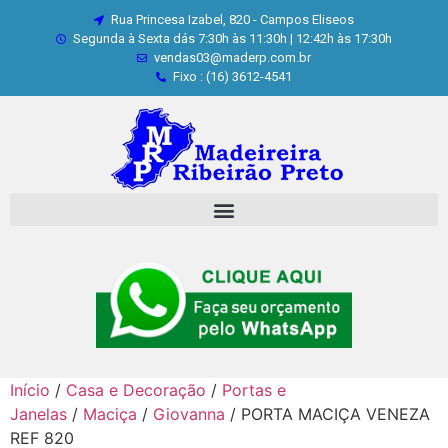
Rua Princesa Izabel, 820 - Campos Eliseos
Segunda à Sexta dás 7:30h às 11:30h | 12:42h às 17:30h
vendas03@maderp.com.br
Fixo : (16) 3612-4541
Início
/
Casa e Decoração
/
Portas e
Janelas
/
Maciça
/
Giovanna
/ PORTA MACIÇA VENEZA
REF 820