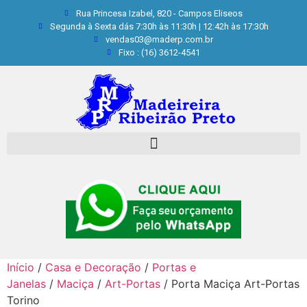
Rua Princesa Izabel, 820 - Campos Eliseos
Segunda à Sexta dás 7:30h às 11:30h | 12:42h às 17:30h
vendas03@maderp.com.br
Fixo : (16) 3612-4541
Início
/
Casa e Decoração
/
Portas e
Janelas
/
Maciça
/
Art-Portas
/ Porta Maciça Art-Portas
Torino