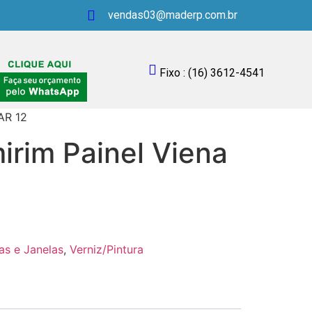
vendas03@maderp.com.br
Fixo : (16) 3612-4541
AR 12
irim Painel Viena
as e Janelas
,
Verniz/Pintura