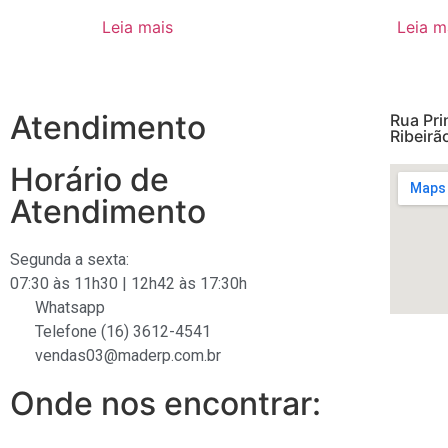
Leia mais
Leia m
Atendimento
Rua Pri
Ribeirã
Horário de
Atendimento
Segunda a sexta:
07:30 às 11h30 | 12h42 às 17:30h
Whatsapp
Telefone (16) 3612-4541
vendas03@maderp.com.br
Onde nos encontrar: