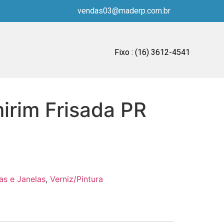
vendas03@maderp.com.br
Fixo : (16) 3612-4541
irim Frisada PR
as e Janelas
,
Verniz/Pintura