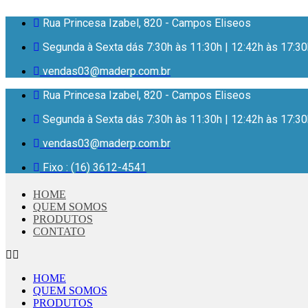
Ir
Rua Princesa Izabel, 820 - Campos Eliseos
para
o
Segunda à Sexta dás 7:30h às 11:30h | 12:42h às 17:30
conteúdo
vendas03@maderp.com.br
Rua Princesa Izabel, 820 - Campos Eliseos
Segunda à Sexta dás 7:30h às 11:30h | 12:42h às 17:30
vendas03@maderp.com.br
Fixo : (16) 3612-4541
HOME
QUEM SOMOS
PRODUTOS
CONTATO
HOME
QUEM SOMOS
PRODUTOS