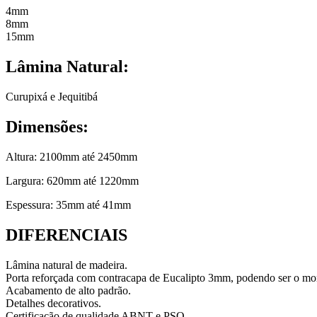
4mm
8mm
15mm
Lâmina Natural
:
Curupixá e Jequitibá
Dimensões:
Altura: 2100mm até 2450mm
Largura: 620mm até 1220mm
Espessura: 35mm até 41mm
DIFERENCIAIS
Lâmina natural de madeira.
Porta reforçada com contracapa de Eucalipto 3mm, podendo ser o mon
Acabamento de alto padrão.
Detalhes decorativos.
Certificação de qualidade ABNT e PSQ