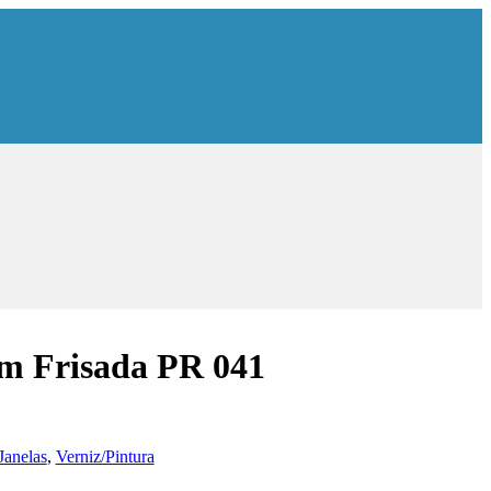
m Frisada PR 041
Janelas
,
Verniz/Pintura