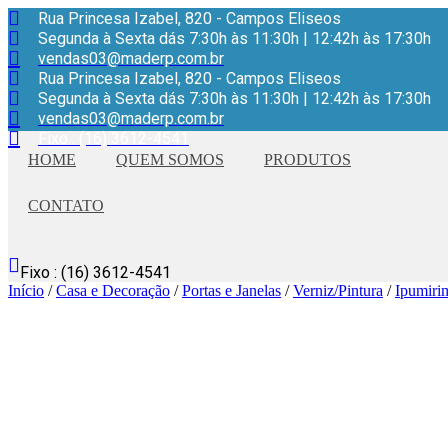
Ir
Rua Princesa Izabel, 820 - Campos Eliseos
para
Segunda à Sexta dás 7:30h às 11:30h | 12:42h às 17:30h
o
vendas03@maderp.com.br
conteúdo
Rua Princesa Izabel, 820 - Campos Eliseos
Segunda à Sexta dás 7:30h às 11:30h | 12:42h às 17:30h
vendas03@maderp.com.br
Fixo : (16) 3612-4541
HOME
QUEM SOMOS
PRODUTOS
CONTATO
Fixo : (16) 3612-4541
Início
/
Casa e Decoração
/
Portas e Janelas
/
Verniz/Pintura
/
Ipumiri