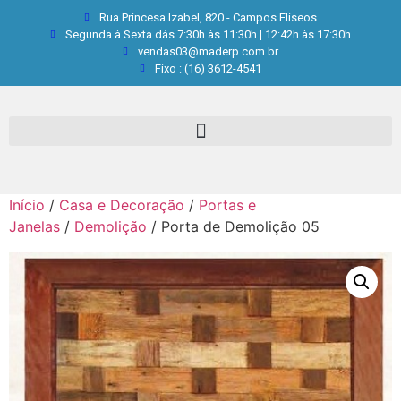
Rua Princesa Izabel, 820 - Campos Eliseos
Segunda à Sexta dás 7:30h às 11:30h | 12:42h às 17:30h
vendas03@maderp.com.br
Fixo : (16) 3612-4541
Início
/
Casa e Decoração
/
Portas e
Janelas
/
Demolição
/ Porta de Demolição 05