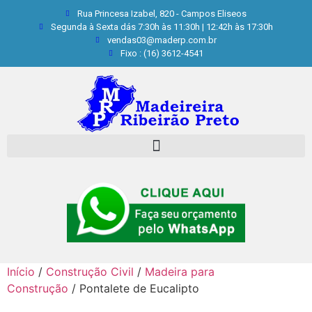
Rua Princesa Izabel, 820 - Campos Eliseos
Segunda à Sexta dás 7:30h às 11:30h | 12:42h às 17:30h
vendas03@maderp.com.br
Fixo : (16) 3612-4541
Início
/
Construção Civil
/
Madeira para
Construção
/ Pontalete de Eucalipto