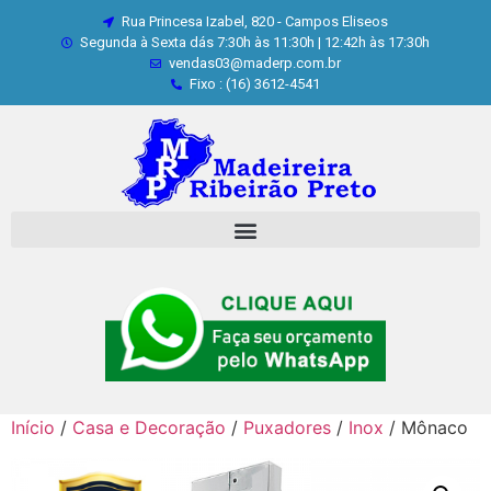
Rua Princesa Izabel, 820 - Campos Eliseos
Segunda à Sexta dás 7:30h às 11:30h | 12:42h às 17:30h
vendas03@maderp.com.br
Fixo : (16) 3612-4541
Início
/
Casa e Decoração
/
Puxadores
/
Inox
/ Mônaco