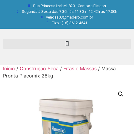
Rua Princesa Izabel, 820 - Campos Eliseos
Segunda à Sexta dás 7:30h às 11:30h | 12:42h às 17:30h
vendas03@maderp.com.br
Fixo : (16) 3612-4541
Início
/
Construção Seca
/
Fitas e Massas
/ Massa
Pronta Placomix 28kg