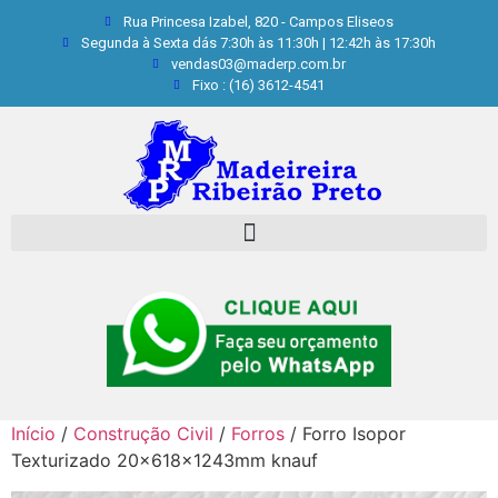
Rua Princesa Izabel, 820 - Campos Eliseos
Segunda à Sexta dás 7:30h às 11:30h | 12:42h às 17:30h
vendas03@maderp.com.br
Fixo : (16) 3612-4541
Início
/
Construção Civil
/
Forros
/ Forro Isopor
Texturizado 20x618x1243mm knauf