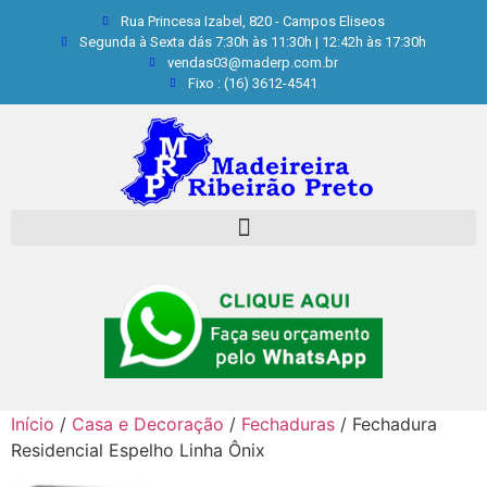
Rua Princesa Izabel, 820 - Campos Eliseos
Segunda à Sexta dás 7:30h às 11:30h | 12:42h às 17:30h
vendas03@maderp.com.br
Fixo : (16) 3612-4541
Início
/
Casa e Decoração
/
Fechaduras
/ Fechadura
Residencial Espelho Linha Ônix