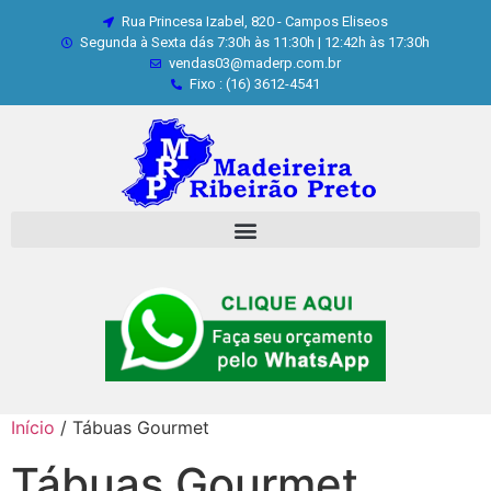
Rua Princesa Izabel, 820 - Campos Eliseos
Segunda à Sexta dás 7:30h às 11:30h | 12:42h às 17:30h
vendas03@maderp.com.br
Fixo : (16) 3612-4541
Início
/ Tábuas Gourmet
Tábuas Gourmet