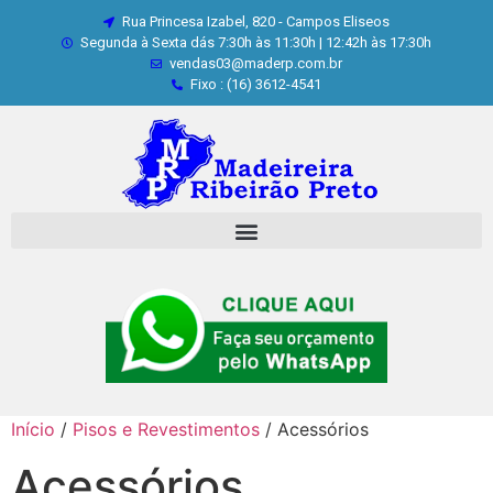
Rua Princesa Izabel, 820 - Campos Eliseos
Segunda à Sexta dás 7:30h às 11:30h | 12:42h às 17:30h
vendas03@maderp.com.br
Fixo : (16) 3612-4541
Início
/
Pisos e Revestimentos
/ Acessórios
Acessórios